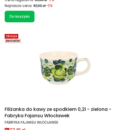
Najniższa cena:
81,90 zł
-5%
Do koszyka
Okazja
Bestseller
Filiżanka do kawy ze spodkiem 0,2l - zielona -
Fabryka Fajansu Włocławek
PRODUCENT
FABRYKA FAJANSU WŁOCŁAWEK
Cena promocyjna