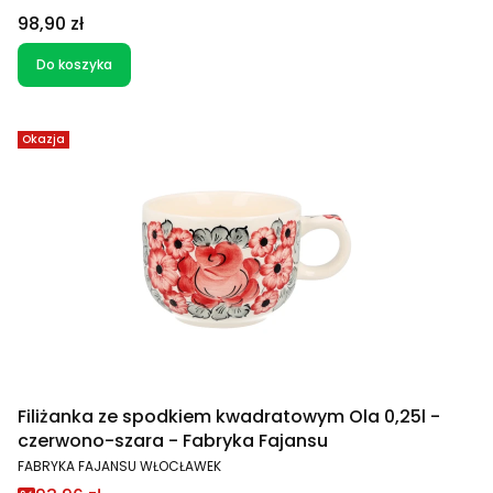
Cena
98,90 zł
Do koszyka
Okazja
Filiżanka ze spodkiem kwadratowym Ola 0,25l -
czerwono-szara - Fabryka Fajansu
PRODUCENT
FABRYKA FAJANSU WŁOCŁAWEK