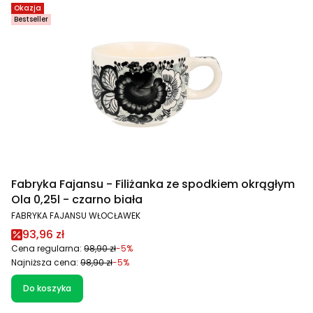
Okazja
Bestseller
Fabryka Fajansu - Filiżanka ze spodkiem okrągłym
Ola 0,25l - czarno biała
PRODUCENT
FABRYKA FAJANSU WŁOCŁAWEK
Cena promocyjna
93,96 zł
Cena regularna:
98,90 zł
-5%
Najniższa cena:
98,90 zł
-5%
Do koszyka