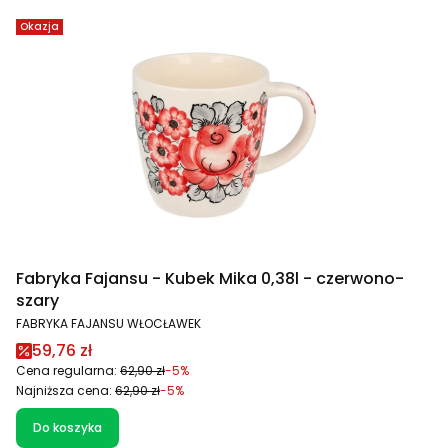
Okazja
Fabryka Fajansu - Kubek Mika 0,38l - czerwono-
szary
PRODUCENT
FABRYKA FAJANSU WŁOCŁAWEK
Cena promocyjna
59,76 zł
Cena regularna:
62,90 zł
-5%
Najniższa cena:
62,90 zł
-5%
Do koszyka