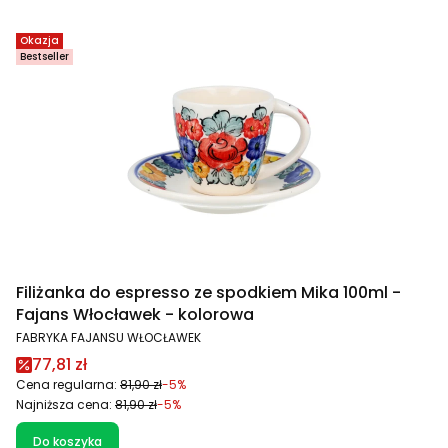
Okazja
Bestseller
Filiżanka do espresso ze spodkiem Mika 100ml -
Fajans Włocławek - kolorowa
PRODUCENT
FABRYKA FAJANSU WŁOCŁAWEK
Cena promocyjna
77,81 zł
Cena regularna:
81,90 zł
-5%
Najniższa cena:
81,90 zł
-5%
Do koszyka