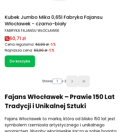
Kubek Jumbo Mika 0,65l Fabryka Fajansu
Włocławek - czarno-biały
PRODUCENT
FABRYKA FAJANSU WŁOCŁAWEK
Cena promocyjna
60,71 zł
Cena regularna:
63,90 zł
-5%
Najniższa cena:
63,90 zł
-5%
Do koszyka
Strona
z 2
Przejdź do ostatniej stron
Fajans Włocławek – Prawie 150 Lat
Tradycji i Unikalnej Sztuki
Fajans Włocławek to marka, która od blisko 150 lat jest
symbolem rzemiosła artystycznego i unikalnego
wzornictwa. Wyroby włocławskie łączą w sobie bogatą