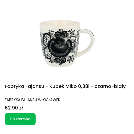
Fabryka Fajansu - Kubek Miko 0,38l - czarno-biały
PRODUCENT
FABRYKA FAJANSU WŁOCŁAWEK
Cena
62,90 zł
Do koszyka