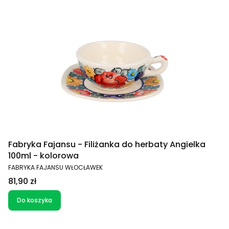
Fabryka Fajansu - Filiżanka do herbaty Angielka
100ml - kolorowa
PRODUCENT
FABRYKA FAJANSU WŁOCŁAWEK
Cena
81,90 zł
Do koszyka