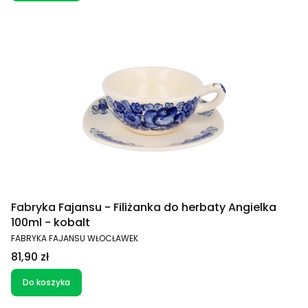
Fabryka Fajansu - Filiżanka do herbaty Angielka
100ml - kobalt
PRODUCENT
FABRYKA FAJANSU WŁOCŁAWEK
Cena
81,90 zł
Do koszyka