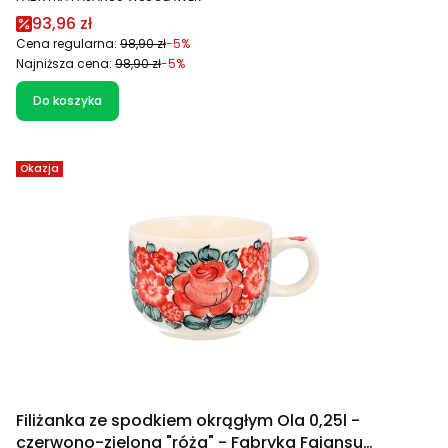
Cena promocyjna
93,96 zł
Cena regularna:
98,90 zł
-5%
Najniższa cena:
98,90 zł
-5%
Do koszyka
Okazja
Filiżanka ze spodkiem okrągłym Ola 0,25l -
czerwono-zielona "róża" - Fabryka Fajansu