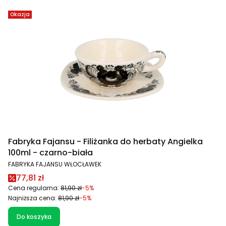
Okazja
Fabryka Fajansu - Filiżanka do herbaty Angielka
100ml - czarno-biała
PRODUCENT
FABRYKA FAJANSU WŁOCŁAWEK
Cena promocyjna
77,81 zł
Cena regularna:
81,90 zł
-5%
Najniższa cena:
81,90 zł
-5%
Do koszyka