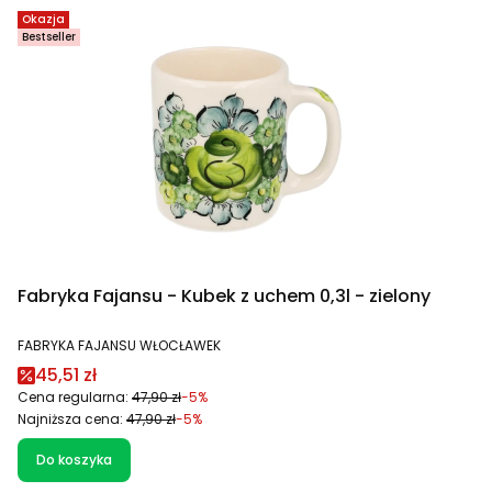
Okazja
Bestseller
Fabryka Fajansu - Kubek z uchem 0,3l - zielony
PRODUCENT
FABRYKA FAJANSU WŁOCŁAWEK
Cena promocyjna
45,51 zł
Cena regularna:
47,90 zł
-5%
Najniższa cena:
47,90 zł
-5%
Do koszyka