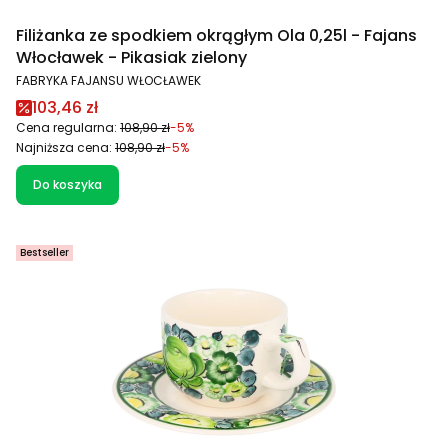
Filiżanka ze spodkiem okrągłym Ola 0,25l - Fajans
Włocławek - Pikasiak zielony
PRODUCENT
FABRYKA FAJANSU WŁOCŁAWEK
Cena promocyjna
103,46 zł
Cena regularna:
108,90 zł
-5%
Najniższa cena:
108,90 zł
-5%
Do koszyka
Bestseller