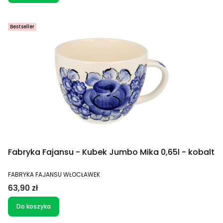
Bestseller
Fabryka Fajansu - Kubek Jumbo Mika 0,65l - kobalt
PRODUCENT
FABRYKA FAJANSU WŁOCŁAWEK
Cena
63,90 zł
Do koszyka