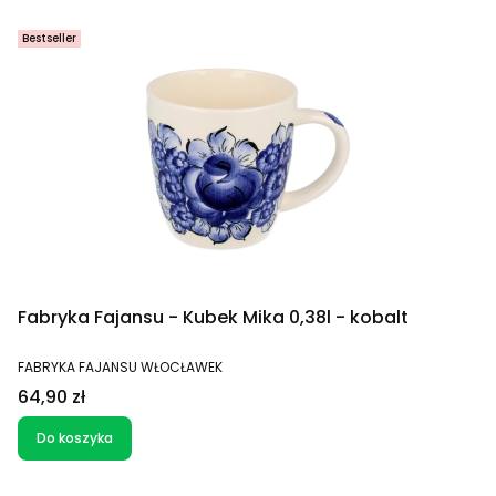
Bestseller
Fabryka Fajansu - Kubek Mika 0,38l - kobalt
PRODUCENT
FABRYKA FAJANSU WŁOCŁAWEK
Cena
64,90 zł
Do koszyka