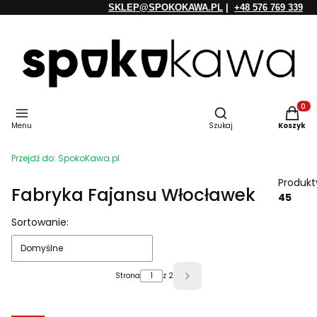
SKLEP@SPOKOKAWA.PL
|
+48 576 769 339
Otwórz wyszukiwarkę
Produkt
Menu
Szukaj
Koszyk
Przejdź do:
SpokoKawa.pl
Produkt
Fabryka Fajansu Włocławek
45
Lista produktów
Sortowanie:
Domyślne
Strona
z 2
Następne produkty