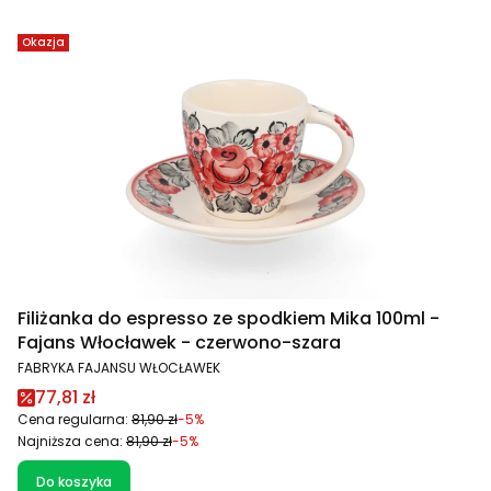
Okazja
Filiżanka do espresso ze spodkiem Mika 100ml -
Fajans Włocławek - czerwono-szara
PRODUCENT
FABRYKA FAJANSU WŁOCŁAWEK
Cena promocyjna
77,81 zł
Cena regularna:
81,90 zł
-5%
Najniższa cena:
81,90 zł
-5%
Do koszyka