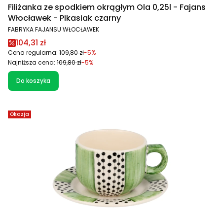
Filiżanka ze spodkiem okrągłym Ola 0,25l - Fajans
Włocławek - Pikasiak czarny
PRODUCENT
FABRYKA FAJANSU WŁOCŁAWEK
Cena promocyjna
104,31 zł
Cena regularna:
109,80 zł
-5%
Najniższa cena:
109,80 zł
-5%
Do koszyka
Okazja