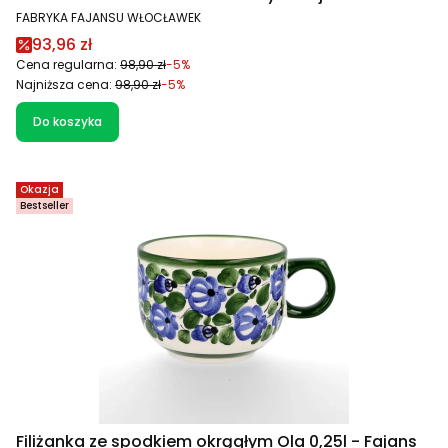
Włocławek
PRODUCENT
FABRYKA FAJANSU WŁOCŁAWEK
Cena promocyjna
93,96 zł
Cena regularna:
98,90 zł
-5%
Najniższa cena:
98,90 zł
-5%
Do koszyka
Okazja
Bestseller
Filiżanka ze spodkiem okrągłym Ola 0,25l - Fajans