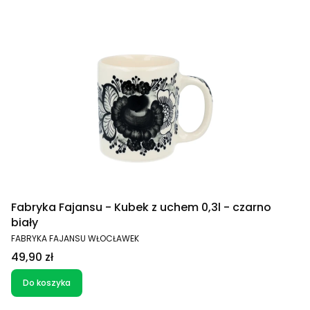
Fabryka Fajansu - Kubek z uchem 0,3l - czarno
biały
PRODUCENT
FABRYKA FAJANSU WŁOCŁAWEK
Cena
49,90 zł
Do koszyka