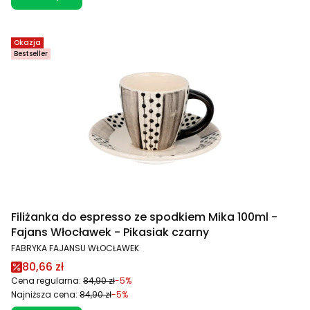
Okazja
Bestseller
Filiżanka do espresso ze spodkiem Mika 100ml -
Fajans Włocławek - Pikasiak czarny
PRODUCENT
FABRYKA FAJANSU WŁOCŁAWEK
Cena promocyjna
80,66 zł
Cena regularna:
84,90 zł
-5%
Najniższa cena:
84,90 zł
-5%