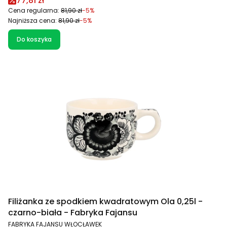
77,81 zł
Cena regularna:
81,90 zł
-5%
Najniższa cena:
81,90 zł
-5%
Do koszyka
Filiżanka ze spodkiem kwadratowym Ola 0,25l -
czarno-biała - Fabryka Fajansu
PRODUCENT
FABRYKA FAJANSU WŁOCŁAWEK