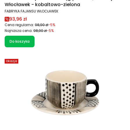
Włocławek - kobaltowo-zielona
PRODUCENT
FABRYKA FAJANSU WŁOCŁAWEK
Cena promocyjna
93,96 zł
Cena regularna:
98,90 zł
-5%
Najniższa cena:
98,90 zł
-5%
Do koszyka
Okazja