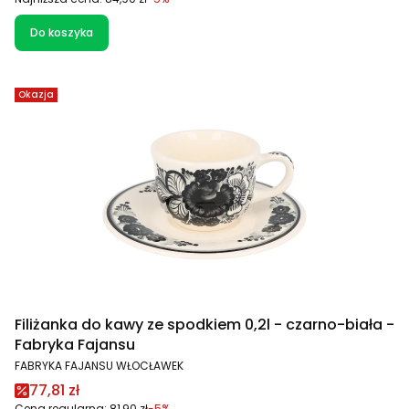
Do koszyka
Okazja
Filiżanka do kawy ze spodkiem 0,2l - czarno-biała -
Fabryka Fajansu
PRODUCENT
FABRYKA FAJANSU WŁOCŁAWEK
Cena promocyjna
77,81 zł
Cena regularna:
81,90 zł
-5%