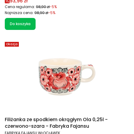
Cena promocyjna
93,96 zł
Cena regularna:
98,90 zł
-5%
Najniższa cena:
98,90 zł
-5%
Do koszyka
Okazja
Filiżanka ze spodkiem okrągłym Ola 0,25l -
czerwono-szara - Fabryka Fajansu
PRODUCENT
FABRYKA FAJANSU WŁOCŁAWEK