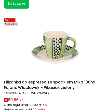
Do koszyka
Okazja
Bestseller
Filiżanka do espresso ze spodkiem Mika 100ml -
Fajans Włocławek - Pikasiak zielony
PRODUCENT
FABRYKA FAJANSU WŁOCŁAWEK
Cena promocyjna
80,66 zł
Cena regularna:
84,90 zł
-5%
Najniższa cena:
84,90 zł
-5%