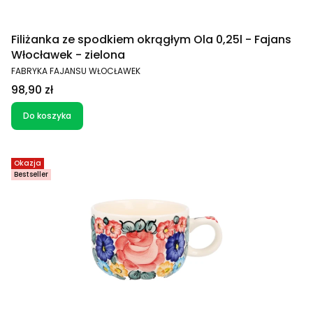
Filiżanka ze spodkiem okrągłym Ola 0,25l - Fajans
Włocławek - zielona
PRODUCENT
FABRYKA FAJANSU WŁOCŁAWEK
Cena
98,90 zł
Do koszyka
Okazja
Bestseller