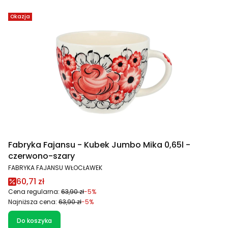
Okazja
Fabryka Fajansu - Kubek Jumbo Mika 0,65l -
czerwono-szary
PRODUCENT
FABRYKA FAJANSU WŁOCŁAWEK
Cena promocyjna
60,71 zł
Cena regularna:
63,90 zł
-5%
Najniższa cena:
63,90 zł
-5%
Do koszyka