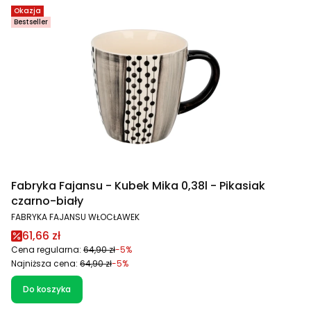
Okazja
Bestseller
Fabryka Fajansu - Kubek Mika 0,38l - Pikasiak
czarno-biały
PRODUCENT
FABRYKA FAJANSU WŁOCŁAWEK
Cena promocyjna
61,66 zł
Cena regularna:
64,90 zł
-5%
Najniższa cena:
64,90 zł
-5%
Do koszyka