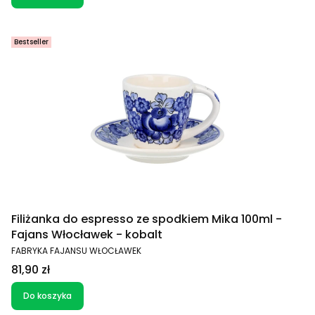
Bestseller
Filiżanka do espresso ze spodkiem Mika 100ml -
Fajans Włocławek - kobalt
PRODUCENT
FABRYKA FAJANSU WŁOCŁAWEK
Cena
81,90 zł
Do koszyka