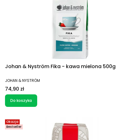
Johan & Nyström Fika - kawa mielona 500g
PRODUCENT
JOHAN & NYSTRÖM
Cena
74,90 zł
Do koszyka
Okazja
Bestseller