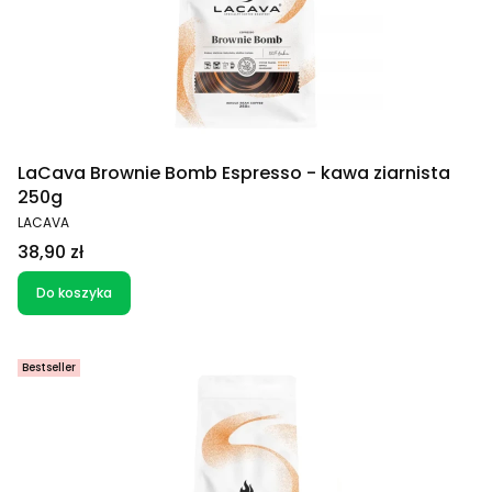
LaCava Brownie Bomb Espresso - kawa ziarnista
250g
PRODUCENT
LACAVA
Cena
38,90 zł
Do koszyka
Bestseller