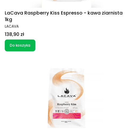
LaCava Raspberry Kiss Espresso - kawa ziarnista
1kg
PRODUCENT
LACAVA
Cena
138,90 zł
Do koszyka