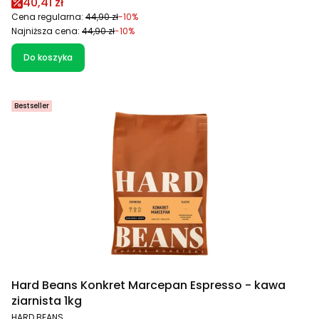
Cena promocyjna
40,41 zł
Cena regularna:
44,90 zł
-10%
Najniższa cena:
44,90 zł
-10%
Do koszyka
Bestseller
Hard Beans Konkret Marcepan Espresso - kawa
ziarnista 1kg
PRODUCENT
HARD BEANS