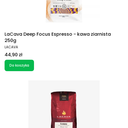
LaCava Deep Focus Espresso - kawa ziarnista
250g
PRODUCENT
LACAVA
Cena
44,90 zł
Do koszyka