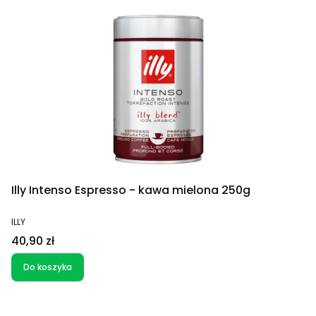
Illy Intenso Espresso - kawa mielona 250g
PRODUCENT
ILLY
Cena
40,90 zł
Do koszyka