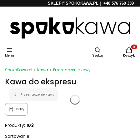
SKLEP@SPOKOKAWA.PL
|
+48 576 769 339
Otwórz wyszukiwarkę
Produkt
Menu
Szukaj
Koszyk
SpokoKawa.pl
Kawa
Przeznaczenie kawy
Kawa do ekspresu
Przeznaczenie kawy
Filtry
Produkty:
103
Lista produktów
Sortowanie: