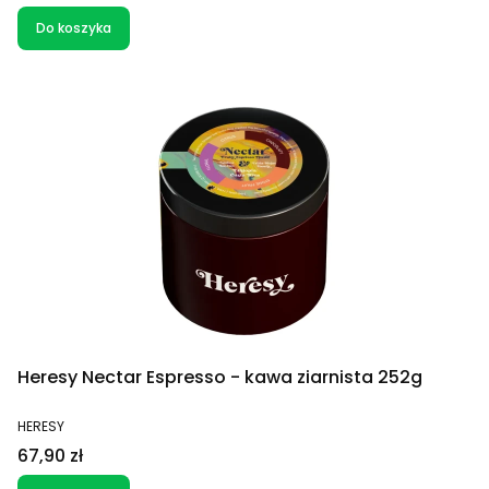
Do koszyka
Heresy Nectar Espresso - kawa ziarnista 252g
PRODUCENT
HERESY
Cena
67,90 zł