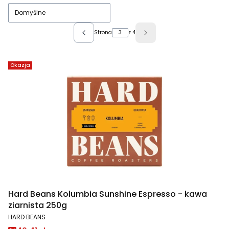
Domyślne
Strona
z 4
Poprzednie produkty
Następne produkty
Okazja
Hard Beans Kolumbia Sunshine Espresso - kawa
ziarnista 250g
PRODUCENT
HARD BEANS