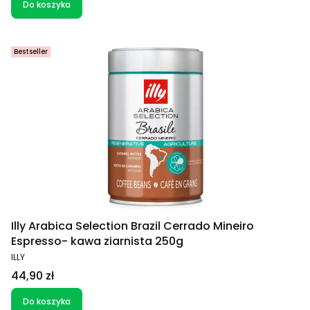
Do koszyka
Bestseller
Illy Arabica Selection Brazil Cerrado Mineiro
Espresso- kawa ziarnista 250g
PRODUCENT
ILLY
Cena
44,90 zł
Do koszyka