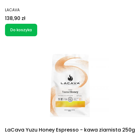
PRODUCENT
LACAVA
Cena
138,90 zł
Do koszyka
LaCava Yuzu Honey Espresso - kawa ziarnista 250g