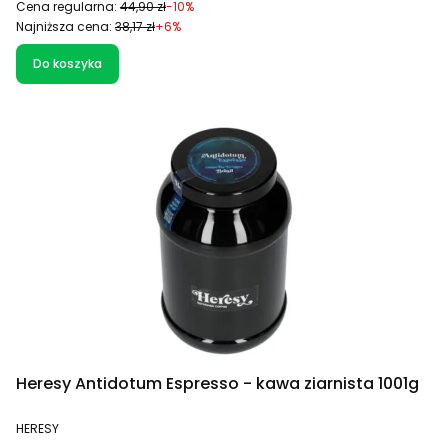
Cena regularna:
44,90 zł
-10%
Najniższa cena:
38,17 zł
+6%
Do koszyka
Heresy Antidotum Espresso - kawa ziarnista 1001g
PRODUCENT
HERESY