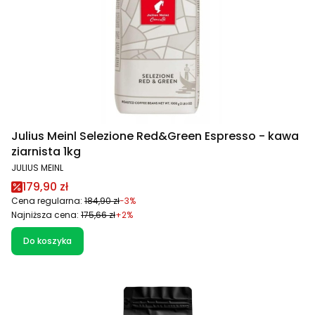
Julius Meinl Selezione Red&Green Espresso - kawa
ziarnista 1kg
PRODUCENT
JULIUS MEINL
Cena promocyjna
179,90 zł
Cena regularna:
184,90 zł
-3%
Najniższa cena:
175,66 zł
+2%
Do koszyka