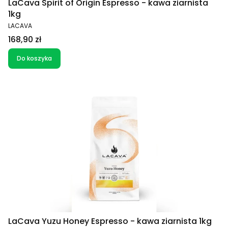
LaCava Spirit of Origin Espresso - kawa ziarnista
1kg
PRODUCENT
LACAVA
Cena
168,90 zł
Do koszyka
LaCava Yuzu Honey Espresso - kawa ziarnista 1kg