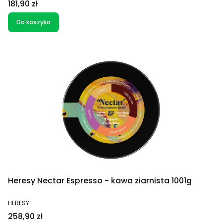
Cena
181,90 zł
Do koszyka
Heresy Nectar Espresso - kawa ziarnista 1001g
PRODUCENT
HERESY
Cena
258,90 zł