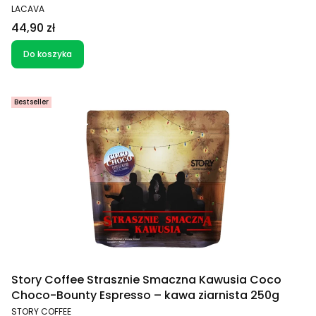
PRODUCENT
LACAVA
Cena
44,90 zł
Do koszyka
Bestseller
Story Coffee Strasznie Smaczna Kawusia Coco
Choco-Bounty Espresso – kawa ziarnista 250g
PRODUCENT
STORY COFFEE