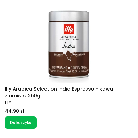
Illy Arabica Selection India Espresso - kawa
ziarnista 250g
PRODUCENT
ILLY
Cena
44,90 zł
Do koszyka