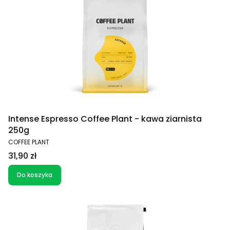
Intense Espresso Coffee Plant - kawa ziarnista
250g
PRODUCENT
COFFEE PLANT
Cena
31,90 zł
Do koszyka