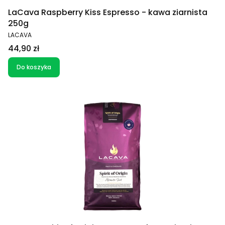
LaCava Raspberry Kiss Espresso - kawa ziarnista
250g
PRODUCENT
LACAVA
Cena
44,90 zł
Do koszyka