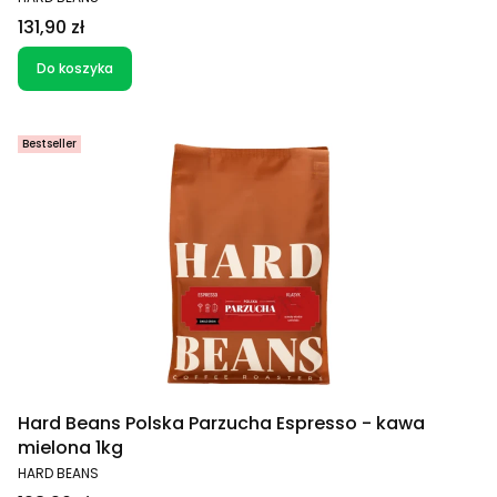
Cena
131,90 zł
Do koszyka
Bestseller
Hard Beans Polska Parzucha Espresso - kawa
mielona 1kg
PRODUCENT
HARD BEANS