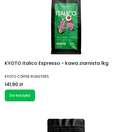
KYOTO Italico Espresso - kawa ziarnista 1kg
PRODUCENT
KYOTO COFFEE ROASTERS
Cena
141,90 zł
Do koszyka