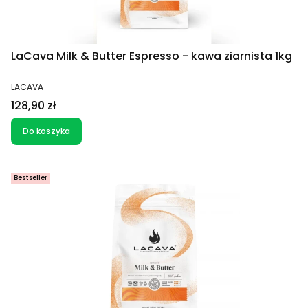
LaCava Milk & Butter Espresso - kawa ziarnista 1kg
PRODUCENT
LACAVA
Cena
128,90 zł
Do koszyka
Bestseller