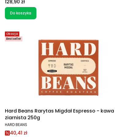
Cena
128,90 zł
Do koszyka
Okazja
Bestseller
Hard Beans Rarytas Migdał Espresso - kawa
ziarnista 250g
PRODUCENT
HARD BEANS
Cena promocyjna
40,41 zł