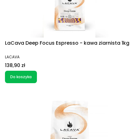
LaCava Deep Focus Espresso - kawa ziarnista 1kg
PRODUCENT
LACAVA
Cena
138,90 zł
Do koszyka