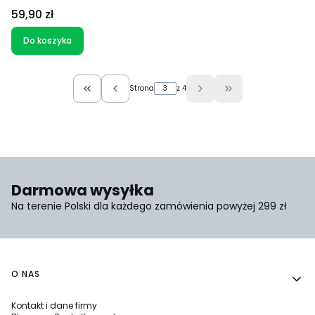
Cena
59,90 zł
Do koszyka
Strona
z 4
Wróć do pierwszej strony z produktami
Przejdź do ostatniej
Darmowa wysyłka
Na terenie Polski dla każdego zamówienia powyżej 299 zł
Linki w stopce
O NAS
Kontakt i dane firmy