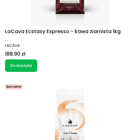
LaCava Ecstasy Espresso - kawa ziarnista 1kg
PRODUCENT
LACAVA
Cena
188,90 zł
Do koszyka
Bestseller