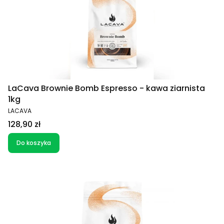
LaCava Brownie Bomb Espresso - kawa ziarnista
1kg
PRODUCENT
LACAVA
Cena
128,90 zł
Do koszyka