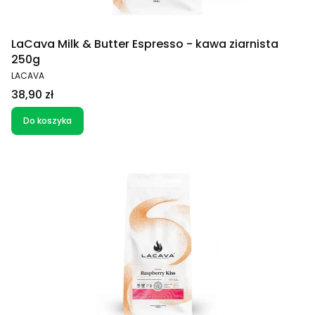
LaCava Milk & Butter Espresso - kawa ziarnista
250g
PRODUCENT
LACAVA
Cena
38,90 zł
Do koszyka