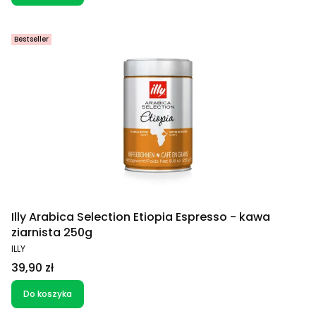
Bestseller
Illy Arabica Selection Etiopia Espresso - kawa
ziarnista 250g
PRODUCENT
ILLY
Cena
39,90 zł
Do koszyka