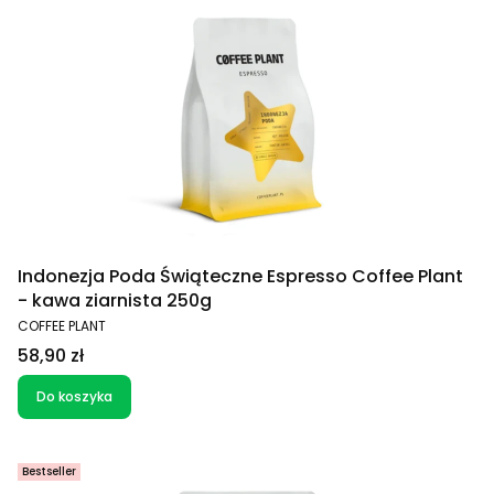
Indonezja Poda Świąteczne Espresso Coffee Plant
- kawa ziarnista 250g
PRODUCENT
COFFEE PLANT
Cena
58,90 zł
Do koszyka
Bestseller