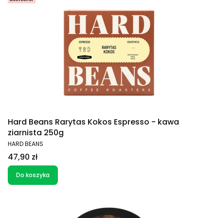
Hard Beans Rarytas Kokos Espresso - kawa
ziarnista 250g
PRODUCENT
HARD BEANS
Cena
47,90 zł
Do koszyka