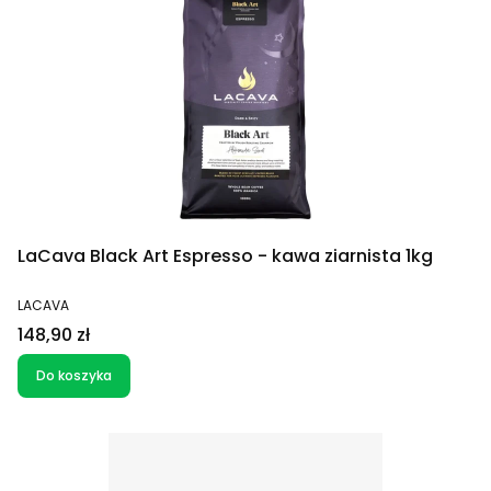
LaCava Black Art Espresso - kawa ziarnista 1kg
PRODUCENT
LACAVA
Cena
148,90 zł
Do koszyka