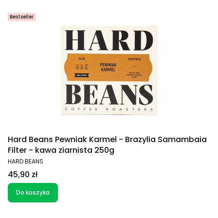
Bestseller
Hard Beans Pewniak Karmel - Brazylia Samambaia
Filter - kawa ziarnista 250g
PRODUCENT
HARD BEANS
Cena
45,90 zł
Do koszyka