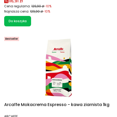
Cena promocyjna
116,91 zł
Cena regularna:
129,90 zł
-10%
Najniższa cena:
129,90 zł
-10%
Do koszyka
Bestseller
Arcaffe Mokacrema Espresso - kawa ziarnista 1kg
PRODUCENT
ARCAFFE