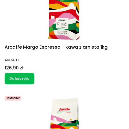
Arcaffe Margo Espresso - kawa ziarnista 1kg
PRODUCENT
ARCAFFE
Cena
126,90 zł
Do koszyka
Bestseller