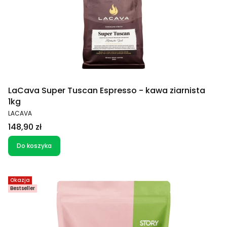
LaCava Super Tuscan Espresso - kawa ziarnista
1kg
PRODUCENT
LACAVA
Cena
148,90 zł
Do koszyka
Okazja
Bestseller