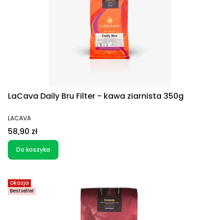
LaCava Daily Bru Filter - kawa ziarnista 350g
PRODUCENT
LACAVA
Cena
58,90 zł
Do koszyka
Okazja
Bestseller