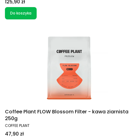
Cena
125,90 zł
Do koszyka
Coffee Plant FLOW Blossom Filter - kawa ziarnista
250g
PRODUCENT
COFFEE PLANT
Cena
47,90 zł