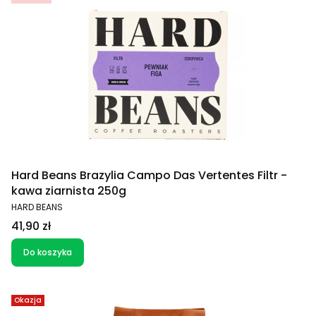
Hard Beans Brazylia Campo Das Vertentes Filtr -
kawa ziarnista 250g
PRODUCENT
HARD BEANS
Cena
41,90 zł
Do koszyka
Okazja