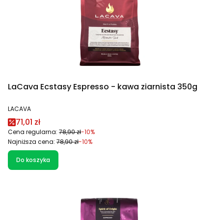
LaCava Ecstasy Espresso - kawa ziarnista 350g
PRODUCENT
LACAVA
Cena promocyjna
71,01 zł
Cena regularna:
78,90 zł
-10%
Najniższa cena:
78,90 zł
-10%
Do koszyka