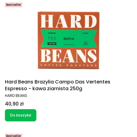
Bestseller
Hard Beans Brazylia Campo Das Vertentes
Espresso - kawa ziarnista 250g
PRODUCENT
HARD BEANS
Cena
40,90 zł
Do koszyka
Bestseller