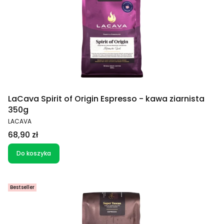
LaCava Spirit of Origin Espresso - kawa ziarnista
350g
PRODUCENT
LACAVA
Cena
68,90 zł
Do koszyka
Bestseller