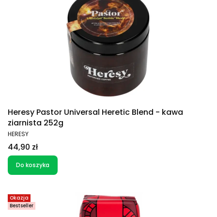
Heresy Pastor Universal Heretic Blend - kawa
ziarnista 252g
PRODUCENT
HERESY
Cena
44,90 zł
Do koszyka
Okazja
Bestseller