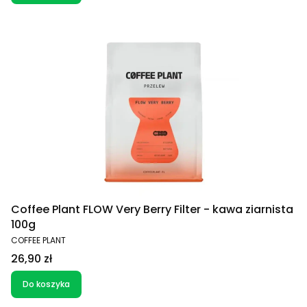
Coffee Plant FLOW Very Berry Filter - kawa ziarnista
100g
PRODUCENT
COFFEE PLANT
Cena
26,90 zł
Do koszyka