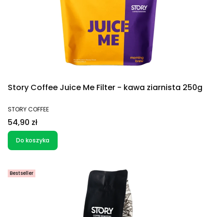
Story Coffee Juice Me Filter - kawa ziarnista 250g
PRODUCENT
STORY COFFEE
Cena
54,90 zł
Do koszyka
Bestseller