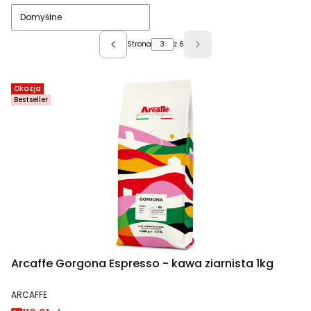
Domyślne
Strona
z 6
Poprzednie produkty
Następne produkty
Okazja
Bestseller
Arcaffe Gorgona Espresso - kawa ziarnista 1kg
PRODUCENT
ARCAFFE