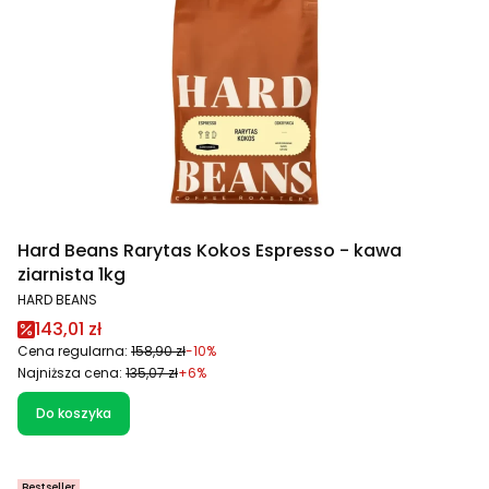
Hard Beans Rarytas Kokos Espresso - kawa
ziarnista 1kg
PRODUCENT
HARD BEANS
Cena promocyjna
143,01 zł
Cena regularna:
158,90 zł
-10%
Najniższa cena:
135,07 zł
+6%
Do koszyka
Bestseller