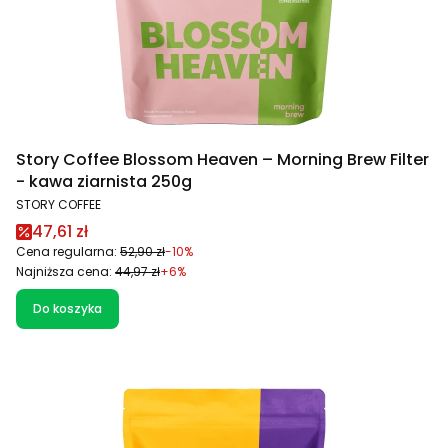
Story Coffee Blossom Heaven – Morning Brew Filter
- kawa ziarnista 250g
PRODUCENT
STORY COFFEE
Cena promocyjna
47,61 zł
Cena regularna:
52,90 zł
-10%
Najniższa cena:
44,97 zł
+6%
Do koszyka