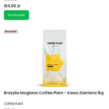
Cena
164,90 zł
Do koszyka
Bestseller
Brazylia Mogiana Coffee Plant - Kawa Ziarnista 1kg
PRODUCENT
COFFEE PLANT