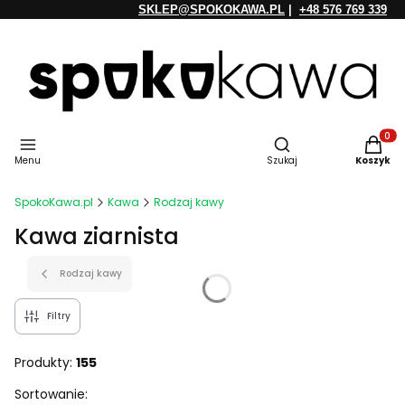
SKLEP@SPOKOKAWA.PL
|
+48 576 769 339
Otwórz wyszukiwarkę
Produkt
Menu
Szukaj
Koszyk
SpokoKawa.pl
Kawa
Rodzaj kawy
Kawa ziarnista
Rodzaj kawy
Filtry
Produkty:
155
Lista produktów
Sortowanie: