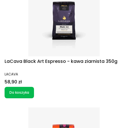
LaCava Black Art Espresso - kawa ziarnista 350g
PRODUCENT
LACAVA
Cena
58,90 zł
Do koszyka