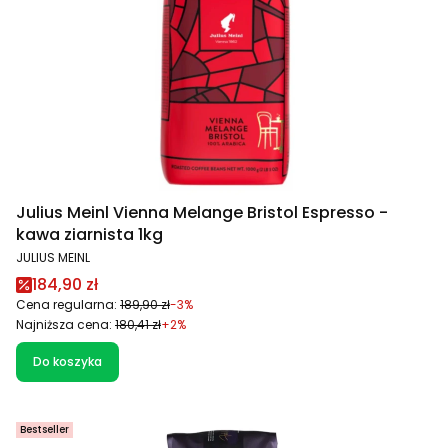
Julius Meinl Vienna Melange Bristol Espresso -
kawa ziarnista 1kg
PRODUCENT
JULIUS MEINL
Cena promocyjna
184,90 zł
Cena regularna:
189,90 zł
-3%
Najniższa cena:
180,41 zł
+2%
Do koszyka
Bestseller