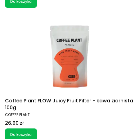
Do koszyka
Coffee Plant FLOW Juicy Fruit Filter - kawa ziarnista
100g
PRODUCENT
COFFEE PLANT
Cena
26,90 zł
Do koszyka