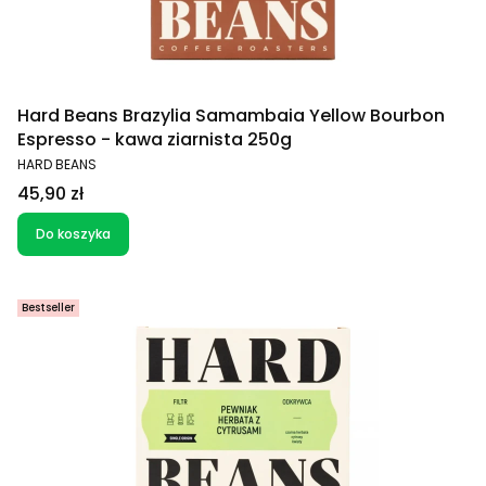
Hard Beans Brazylia Samambaia Yellow Bourbon
Espresso - kawa ziarnista 250g
PRODUCENT
HARD BEANS
Cena
45,90 zł
Do koszyka
Bestseller