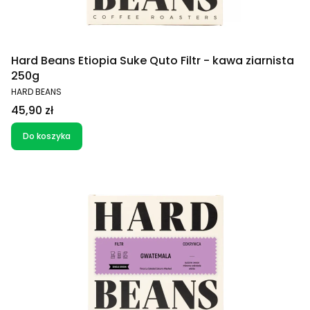
Hard Beans Etiopia Suke Quto Filtr - kawa ziarnista
250g
PRODUCENT
HARD BEANS
Cena
45,90 zł
Do koszyka