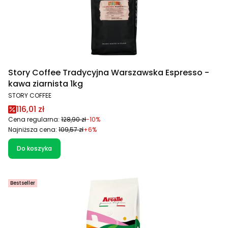
Story Coffee Tradycyjna Warszawska Espresso -
kawa ziarnista 1kg
PRODUCENT
STORY COFFEE
Cena promocyjna
116,01 zł
Cena regularna:
128,90 zł
-10%
Najniższa cena:
109,57 zł
+6%
Do koszyka
Bestseller