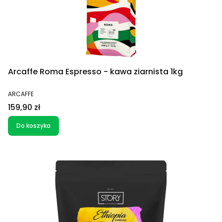
Arcaffe Roma Espresso - kawa ziarnista 1kg
PRODUCENT
ARCAFFE
Cena
159,90 zł
Do koszyka