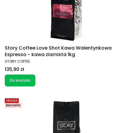
Story Coffee Love Shot Kawa Walentynkowa
Espresso - kawa ziarnista 1kg
PRODUCENT
STORY COFFEE
Cena
135,90 zł
Do koszyka
Okazja
Bestseller