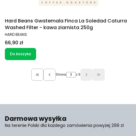
Hard Beans Gwatemala Finca La Soledad Caturra
Washed Filter - kawa ziarnista 250g
PRODUCENT
HARD BEANS
Cena
66,90 zł
Do koszyka
Strona
z 6
Wróć do pierwszej strony z produktami
Przejdź do ostatnie
Darmowa wysyłka
Na terenie Polski dla każdego zamówienia powyżej 299 zł