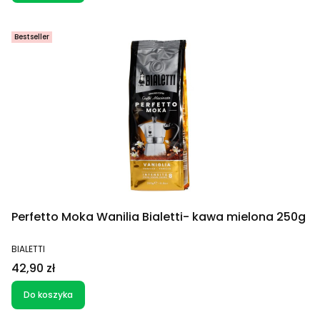
Bestseller
Perfetto Moka Wanilia Bialetti- kawa mielona 250g
PRODUCENT
BIALETTI
Cena
42,90 zł
Do koszyka