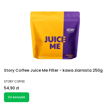
Story Coffee Juice Me Filter - kawa ziarnista 250g
PRODUCENT
STORY COFFEE
Cena
54,90 zł
Do koszyka