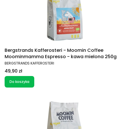
Bergstrands Kafferosteri - Moomin Coffee
Moominmamma Espresso - kawa mielona 250g
PRODUCENT
BERGSTRANDS KAFFEROSTERI
Cena
49,90 zł
Do koszyka