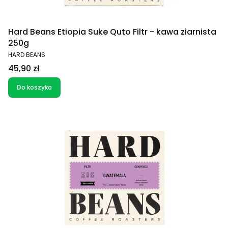
Hard Beans Etiopia Suke Quto Filtr - kawa ziarnista
250g
PRODUCENT
HARD BEANS
Cena
45,90 zł
Do koszyka