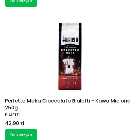
Do koszyka
Perfetto Moka Cioccolato Bialetti - Kawa Mielona
250g
PRODUCENT
BIALETTI
Cena
42,90 zł
Do koszyka