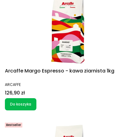
Arcaffe Margo Espresso - kawa ziarnista 1kg
PRODUCENT
ARCAFFE
Cena
126,90 zł
Do koszyka
Bestseller