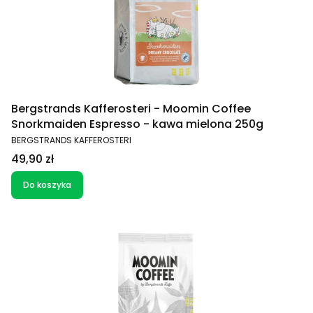
Bergstrands Kafferosteri - Moomin Coffee
Snorkmaiden Espresso - kawa mielona 250g
PRODUCENT
BERGSTRANDS KAFFEROSTERI
Cena
49,90 zł
Do koszyka