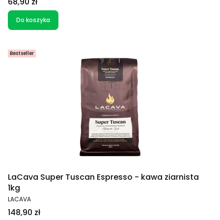
Cena
68,90 zł
Do koszyka
Bestseller
LaCava Super Tuscan Espresso - kawa ziarnista
1kg
PRODUCENT
LACAVA
Cena
148,90 zł