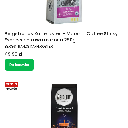
Bergstrands Kafferosteri - Moomin Coffee Stinky
Espresso - kawa mielona 250g
PRODUCENT
BERGSTRANDS KAFFEROSTERI
Cena
49,90 zł
Do koszyka
Okazja
Nowość