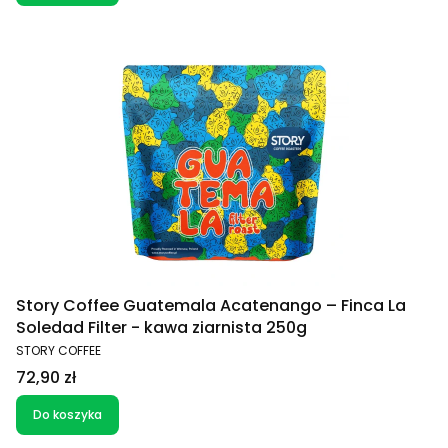
Story Coffee Guatemala Acatenango – Finca La
Soledad Filter - kawa ziarnista 250g
PRODUCENT
STORY COFFEE
Cena
72,90 zł
Do koszyka