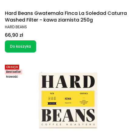
Hard Beans Gwatemala Finca La Soledad Caturra
Washed Filter - kawa ziarnista 250g
PRODUCENT
HARD BEANS
Cena
66,90 zł
Do koszyka
Okazja
Bestseller
Nowość