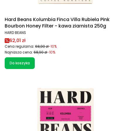
Hard Beans Kolumbia Finca Villa Rubiela Pink
Bourbon Honey Filter - kawa ziarnista 250g
PRODUCENT
HARD BEANS
Cena promocyjna
62,01 zł
Cena regularna:
68,90 zł
-10%
Najniższa cena:
68,90 zł
-10%
Do koszyka