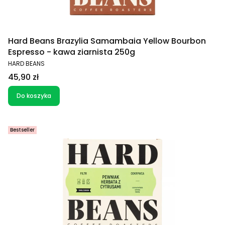
Hard Beans Brazylia Samambaia Yellow Bourbon
Espresso - kawa ziarnista 250g
PRODUCENT
HARD BEANS
Cena
45,90 zł
Do koszyka
Bestseller