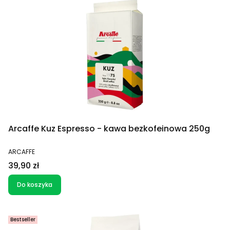
Arcaffe Kuz Espresso - kawa bezkofeinowa 250g
PRODUCENT
ARCAFFE
Cena
39,90 zł
Do koszyka
Bestseller