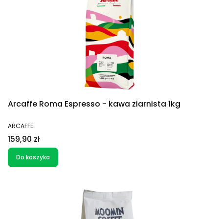
Arcaffe Roma Espresso - kawa ziarnista 1kg
PRODUCENT
ARCAFFE
Cena
159,90 zł
Do koszyka