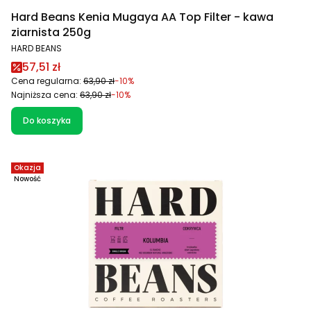
Hard Beans Kenia Mugaya AA Top Filter - kawa
ziarnista 250g
PRODUCENT
HARD BEANS
Cena promocyjna
57,51 zł
Cena regularna:
63,90 zł
-10%
Najniższa cena:
63,90 zł
-10%
Do koszyka
Okazja
Nowość