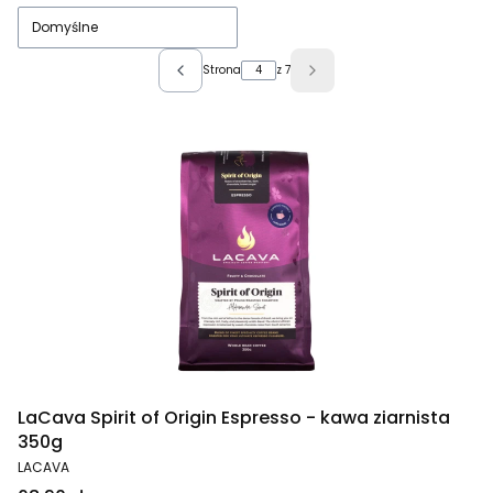
Domyślne
Strona
z 7
Poprzednie produkty
Następne produkty
LaCava Spirit of Origin Espresso - kawa ziarnista
350g
PRODUCENT
LACAVA