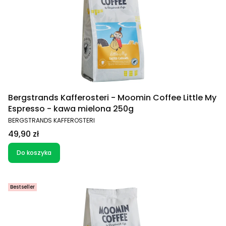
Bergstrands Kafferosteri - Moomin Coffee Little My
Espresso - kawa mielona 250g
PRODUCENT
BERGSTRANDS KAFFEROSTERI
Cena
49,90 zł
Do koszyka
Bestseller