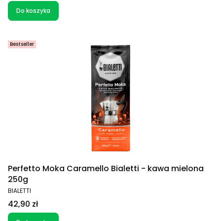
Do koszyka
Bestseller
Perfetto Moka Caramello Bialetti - kawa mielona
250g
PRODUCENT
BIALETTI
Cena
42,90 zł