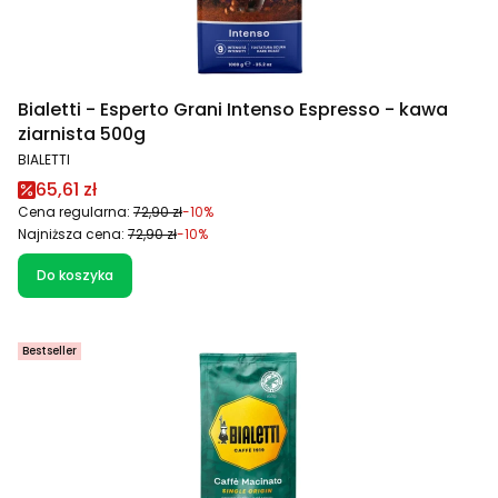
Bialetti - Esperto Grani Intenso Espresso - kawa
ziarnista 500g
PRODUCENT
BIALETTI
Cena promocyjna
65,61 zł
Cena regularna:
72,90 zł
-10%
Najniższa cena:
72,90 zł
-10%
Do koszyka
Bestseller