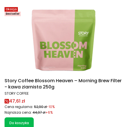
Okazja
Bestseller
Story Coffee Blossom Heaven – Morning Brew Filter
- kawa ziarnista 250g
PRODUCENT
STORY COFFEE
Cena promocyjna
47,61 zł
Cena regularna:
52,90 zł
-10%
Najniższa cena:
44,97 zł
+6%
Do koszyka