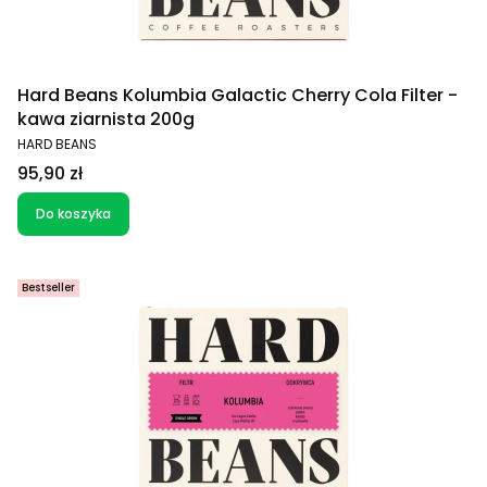
Hard Beans Kolumbia Galactic Cherry Cola Filter -
kawa ziarnista 200g
PRODUCENT
HARD BEANS
Cena
95,90 zł
Do koszyka
Bestseller