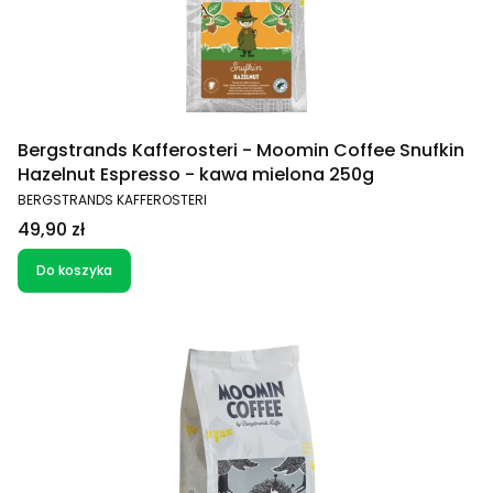
Bergstrands Kafferosteri - Moomin Coffee Snufkin
Hazelnut Espresso - kawa mielona 250g
PRODUCENT
BERGSTRANDS KAFFEROSTERI
Cena
49,90 zł
Do koszyka