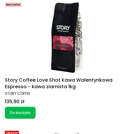
Bestseller
Story Coffee Love Shot Kawa Walentynkowa
Espresso - kawa ziarnista 1kg
PRODUCENT
STORY COFFEE
Cena
135,90 zł
Do koszyka
Okazja