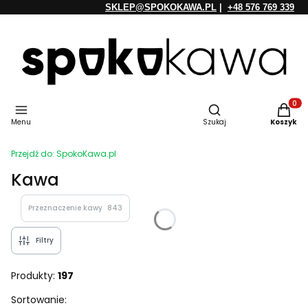
SKLEP@SPOKOKAWA.PL
|
+48 576 769 339
Otwórz wyszukiwarkę
Produkt
Menu
Szukaj
Koszyk
Przejdź do:
SpokoKawa.pl
Kawa
Przeznaczenie kawy
843
Filtry
Produkty:
197
Lista produktów
Sortowanie: