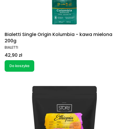
Bialetti Single Origin Kolumbia - kawa mielona
200g
PRODUCENT
BIALETTI
Cena
42,90 zł
Do koszyka