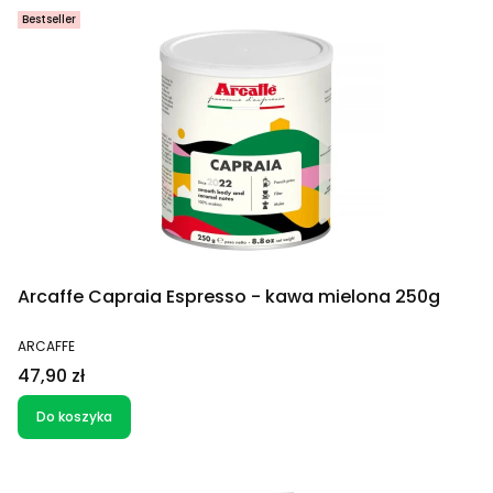
Bestseller
Arcaffe Capraia Espresso - kawa mielona 250g
PRODUCENT
ARCAFFE
Cena
47,90 zł
Do koszyka