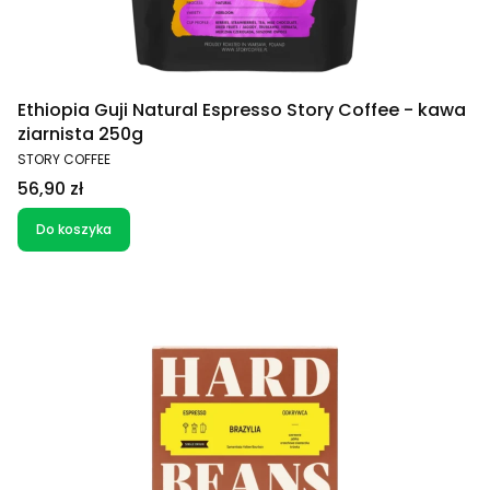
Ethiopia Guji Natural Espresso Story Coffee - kawa
ziarnista 250g
PRODUCENT
STORY COFFEE
Cena
56,90 zł
Do koszyka