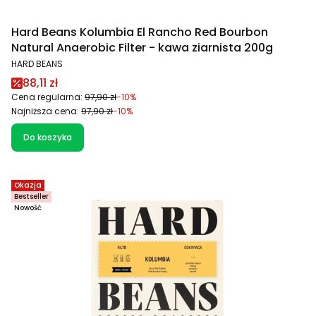
Hard Beans Kolumbia El Rancho Red Bourbon
Natural Anaerobic Filter - kawa ziarnista 200g
PRODUCENT
HARD BEANS
Cena promocyjna
88,11 zł
Cena regularna:
97,90 zł
-10%
Najniższa cena:
97,90 zł
-10%
Do koszyka
Okazja
Bestseller
Nowość