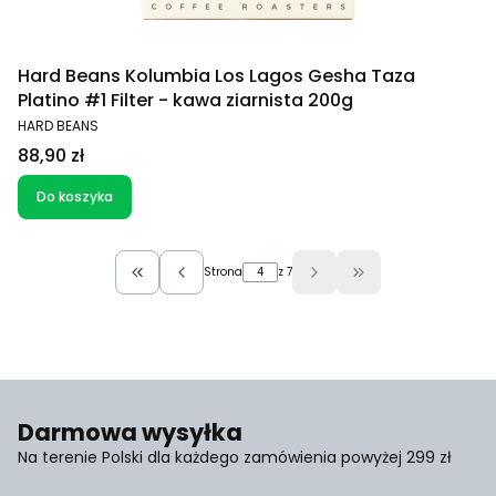
Hard Beans Kolumbia Los Lagos Gesha Taza
Platino #1 Filter - kawa ziarnista 200g
PRODUCENT
HARD BEANS
Cena
88,90 zł
Do koszyka
Strona
z 7
Wróć do pierwszej strony z produktami
Przejdź do ostatniej
Darmowa wysyłka
Na terenie Polski dla każdego zamówienia powyżej 299 zł