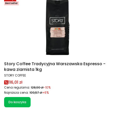
Bestseller
Story Coffee Tradycyjna Warszawska Espresso -
kawa ziarnista 1kg
PRODUCENT
STORY COFFEE
Cena promocyjna
116,01 zł
Cena regularna:
128,90 zł
-10%
Najniższa cena:
109,57 zł
+6%
Do koszyka